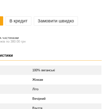
В кредит
Замовити швидко
А ЧАСТИНАМИ
жів по 380.00 грн
истики
л
100% веганські
Жінкам
Літо
Вечірний
Взуття