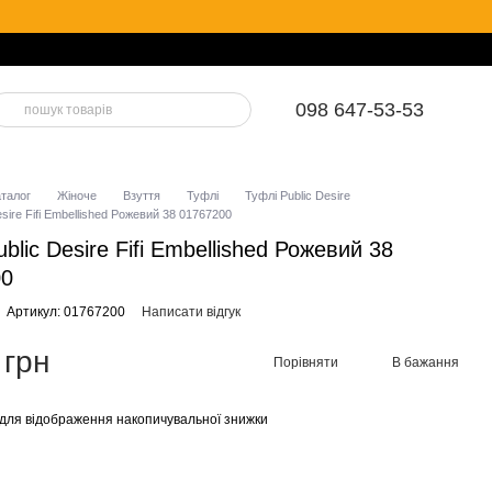
098 647-53-53
аталог
Жіноче
Взуття
Туфлі
Туфлі Public Desire
esire Fifi Embellished Рожевий 38 01767200
blic Desire Fifi Embellished Рожевий 38
00
Артикул: 01767200
Написати відгук
 грн
Порівняти
В бажання
для відображення накопичувальної знижки