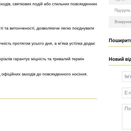
иходів, святкових подій або стильних повсякденних
Підгрупа
Візеруно
і та витонченості, дозволяючи легко поєднувати
Поширити
ність протягом усього дня, а м'яка устілка додає
іалів гарантує міцність та тривалий термін
Новий ві
д офіційних заходів до повсякденного носіння.