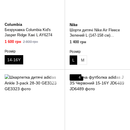
Columbia
Nike
Безрукавка Columbia Kid's
Шорти дитячі Nike Air Fleece
Jasper Ridge Хакі L AY6274
Зелений L (147-158 см)
HF8808-037
1 600 грн
2 800 грн
1 400 грн
Розмір
Розмір
14-16Y
L
M
4