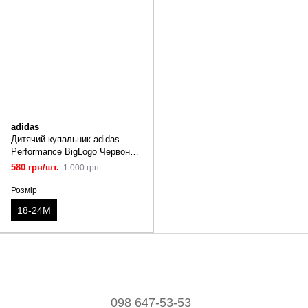
adidas
Дитячий купальник adidas
Performance BigLogo Червоний
18-24M HC9647
580 грн/шт.
1 000 грн
Розмір
18-24М
098 647-53-53