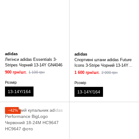
adidas
adidas
Легінси adidas Essentials 3-
Спортивні штани adidas Future
Stripes Чорний 13-14Y GN4046
Icons 3-Stripe Чорний 13-14Y
HR6313
900 грн/шт.
1 100 грн
1 600 грн/шт.
2 000 грн
Розмір
Розмір
13-14Y/164
13-14Y/164
−42%