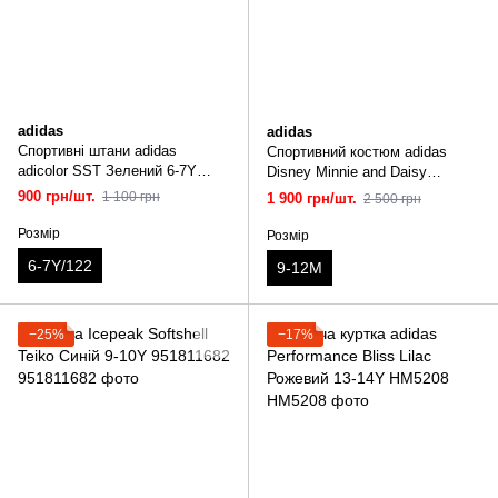
adidas
adidas
Спортивні штани adidas
Спортивний костюм adidas
adicolor SST Зелений 6-7Y
Disney Minnie and Daisy
IY4792
Різнольоровий 9-12M IZ2835
900 грн/шт.
1 100 грн
1 900 грн/шт.
2 500 грн
Розмір
Розмір
6-7Y/122
9-12M
−25%
−17%