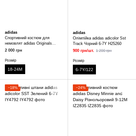
adidas
adidas
Cпортивний костюм для
Олімпійка adidas adicolor Sst
немовлят adidas Originals
Track Чорний 6-7Y H25260
Білий 18-24M JD0475
2 000 грн
900 грн/шт.
1 200 грн
Розмір
Розмір
18-24М
6-7Y/122
−18%
−24%