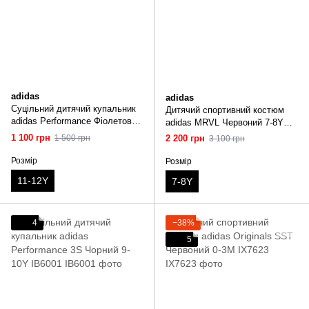
adidas
adidas
Суцільний дитячий купальник
Дитячий спортивний костюм
adidas Performance Фіолетовий
adidas MRVL Червоний 7-8Y
11-12Y JN6588
JN6102
1 100 грн
1 500 грн
2 200 грн
3 100 грн
Розмір
Розмір
11-12Y
7-8Y
4
−38%
5