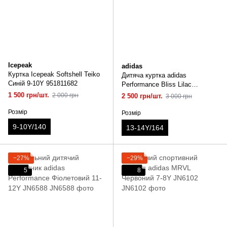
Icepeak
adidas
Куртка Icepeak Softshell Teiko
Дитяча куртка adidas
Синій 9-10Y 951811682
Performance Bliss Lilac
Рожевий 13-14Y HM5208
1 500 грн/шт.
2 000 грн
2 500 грн/шт.
3 000 грн
Розмір
Розмір
9-10Y/140
13-14Y/164
−27%
−29%
5
8