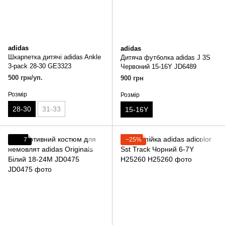
adidas
adidas
Шкарпетка дитячі adidas Ankle
Дитяча футболка adidas J 3S
3-pack 28-30 GE3323
Червоний 15-16Y JD6489
500 грн/уп.
900 грн
Розмір
Розмір
28-30
31-33
15-16Y
7
−25%