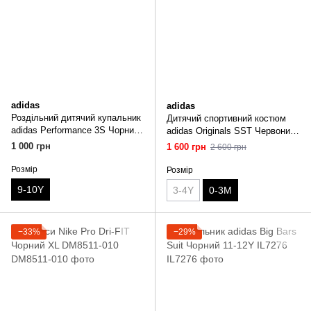
adidas
adidas
Роздільний дитячий купальник
Дитячий спортивний костюм
adidas Performance 3S Чорний
adidas Originals SST Червоний
9-10Y IB6001
0-3M IX7623
1 000 грн
1 600 грн
2 600 грн
Розмір
Розмір
9-10Y
3-4Y
0-3M
−33%
−29%