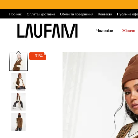
Перейти до основного контенту
Про нас
Оплата і доставка
Обмін та повернення
Контакти
Публічна оф
Чоловіче
Жіноче
−31%