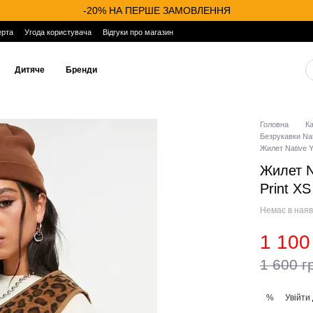
-20% НА ПЕРШЕ ЗАМОВЛЕННЯ
ерта
Угода користувача
Відгуки про магазин
Дитяче
Бренди
Головна
К
Безрукавки Nat
Жилет Native Y
Жилет N
Print X
Немає в наяв
1 100
1 600 г
Увійти
%