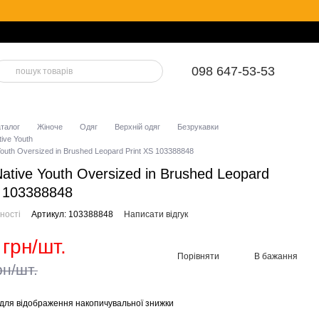
098 647-53-53
аталог
Жіноче
Одяг
Верхній одяг
Безрукавки
ive Youth
outh Oversized in Brushed Leopard Print XS 103388848
ative Youth Oversized in Brushed Leopard
S 103388848
ності
Артикул: 103388848
Написати відгук
 грн/шт.
Порівняти
В бажання
рн/шт.
для відображення накопичувальної знижки