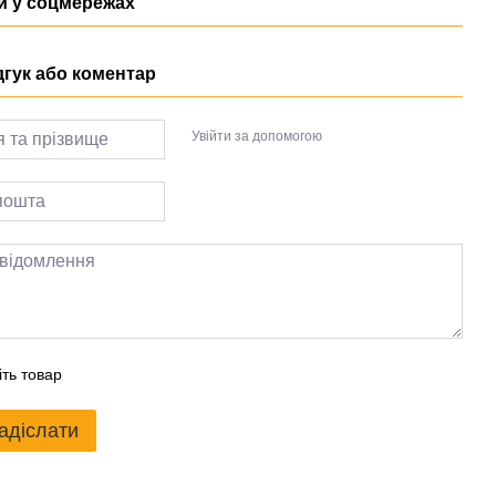
 у соцмережах
дгук або коментар
Увійти за допомогою
іть товар
адіслати