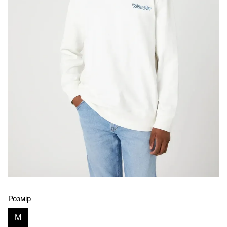
Розмір
M