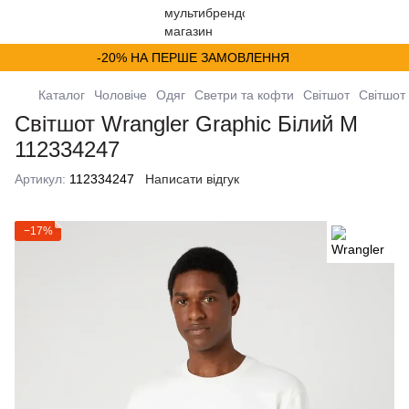
-20% НА ПЕРШЕ ЗАМОВЛЕННЯ
Каталог
Чоловіче
Одяг
Светри та кофти
Світшот
Світшот
Світшот Wrangler Graphic Білий M
112334247
Артикул:
112334247
Написати відгук
−17%