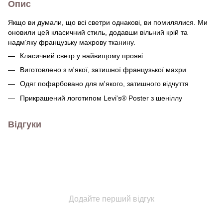
Опис
Якщо ви думали, що всі светри однакові, ви помилялися. Ми
оновили цей класичний стиль, додавши вільний крій та
надм’яку французьку махрову тканину.
Класичний светр у найвищому прояві
Виготовлено з м'якої, затишної французької махри
Одяг пофарбовано для м'якого, затишного відчуття
Прикрашений логотипом Levi's® Poster з шеніллу
Відгуки
Додайте перший відгук