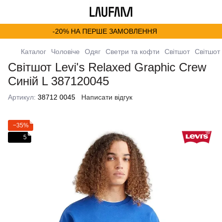
-20% НА ПЕРШЕ ЗАМОВЛЕННЯ
Каталог
Чоловіче
Одяг
Светри та кофти
Світшот
Світшот 
Світшот Levi's Relaxed Graphic Crew
Синій L 387120045
Артикул:
38712 0045
Написати відгук
−35%
5