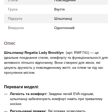
Група
Взуття
Підгрупа
Шльопанці
Візерунок
Однотонний
Опис
Шльопанці Regatta Lady Brooklyn
(арт. RWF741) — це
ідеальне поєднання стилю, комфорту та функціональності для
активного літнього відпочинку. Вони створені для жінок, які
цінують зручність у повсякденному житті, на пляжі чи під час
прогулянок містом.
Переваги моделі:
Легкість та комфорт:
Завдяки легкій EVA-підошві,
шльопанці забезпечують комфорт навіть при тривалому
носінні.
Регульовані пряжки:
Дві пряжки дозволяють