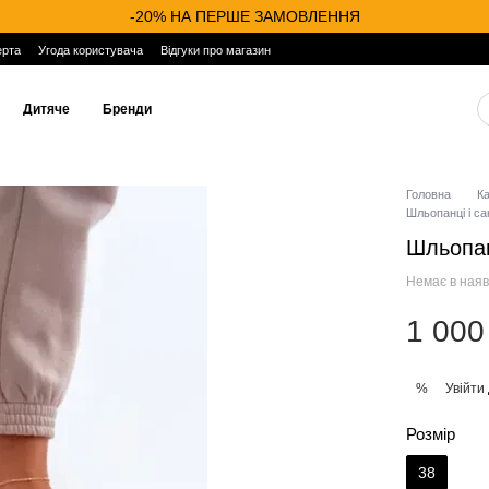
-20% НА ПЕРШЕ ЗАМОВЛЕННЯ
ерта
Угода користувача
Відгуки про магазин
Дитяче
Бренди
Головна
К
Шльопанці і сан
Шльопан
Немає в наяв
1 000
Увійти
%
Розмір
38