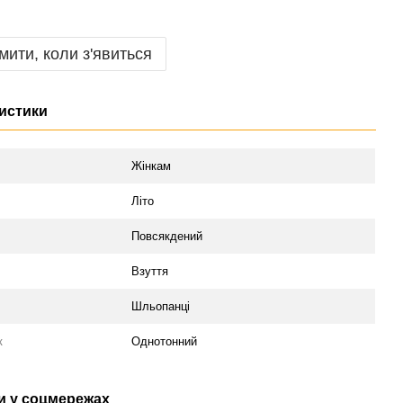
мити, коли з'явиться
истики
Жінкам
Літо
Повсякдений
Взуття
Шльопанці
к
Однотонний
 у соцмережах