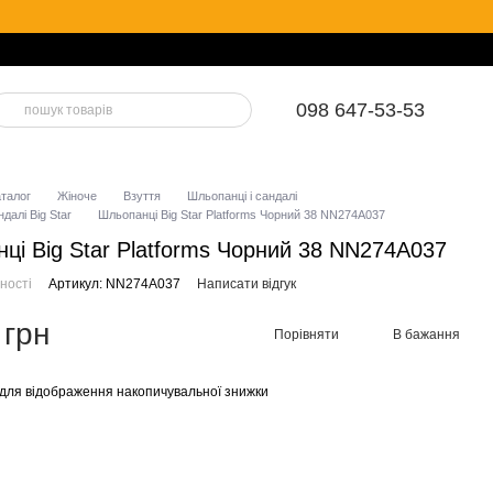
098 647-53-53
аталог
Жіноче
Взуття
Шльопанці і сандалі
далі Big Star
Шльопанці Big Star Platforms Чорний 38 NN274A037
ці Big Star Platforms Чорний 38 NN274A037
ності
Артикул: NN274A037
Написати відгук
 грн
Порівняти
В бажання
для відображення накопичувальної знижки