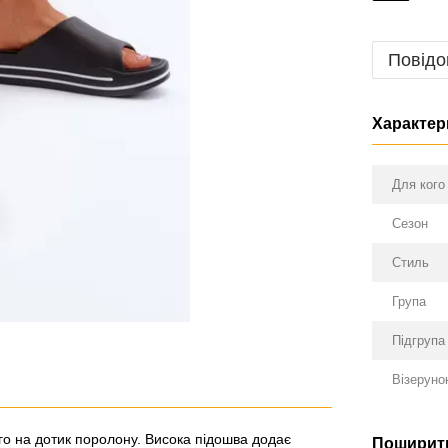
Повідо
Характер
Для кого
Сезон
Стиль
Група
Підгрупа
Візеруно
ного на дотик поролону. Висока підошва додає
Поширити