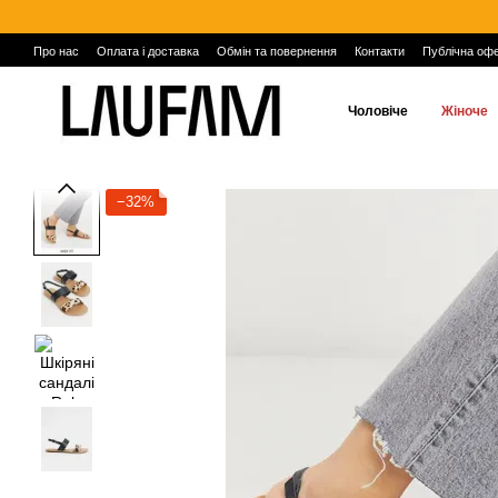
Перейти до основного контенту
Про нас
Оплата і доставка
Обмін та повернення
Контакти
Публічна оф
Чоловіче
Жіноче
−32%