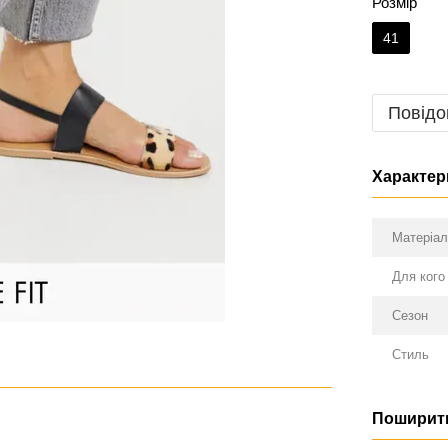
Розмір
41
Повідо
Характер
Матеріа
Для кого
Сезон
Стиль
Поширити