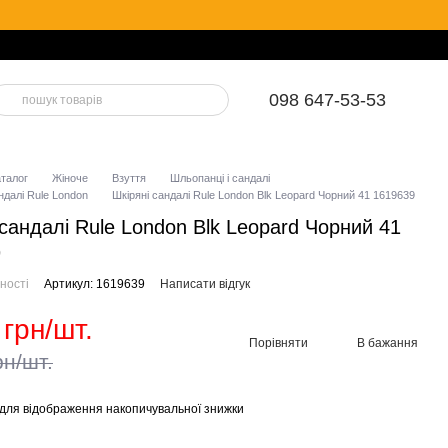
098 647-53-53
аталог
Жіноче
Взуття
Шльопанці і сандалі
ндалі Rule London
Шкіряні сандалі Rule London Blk Leopard Чорний 41 1619639
 сандалі Rule London Blk Leopard Чорний 41
9
ності
Артикул: 1619639
Написати відгук
 грн/шт.
Порівняти
В бажання
рн/шт.
для відображення накопичувальної знижки