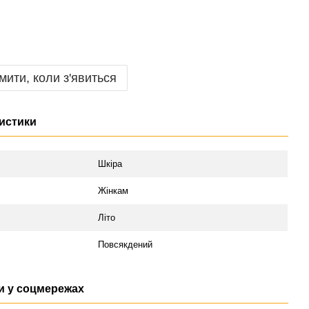
мити, коли з'явиться
истики
л
Шкіра
Жінкам
Літо
Повсякдений
 у соцмережах