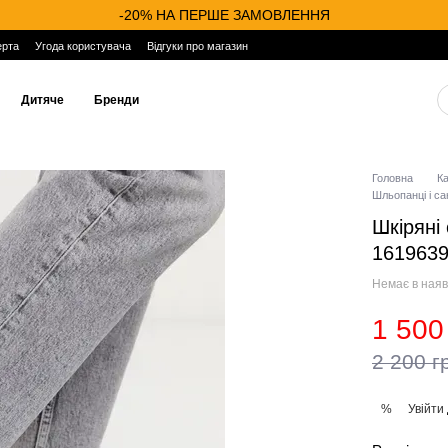
-20% НА ПЕРШЕ ЗАМОВЛЕННЯ
ерта
Угода користувача
Відгуки про магазин
Дитяче
Бренди
Головна
К
Шльопанці і са
Шкіряні
161963
Немає в наяв
1 500
2 200 г
Увійти
%