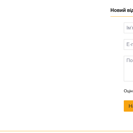
Новий ві
Оцін
Н