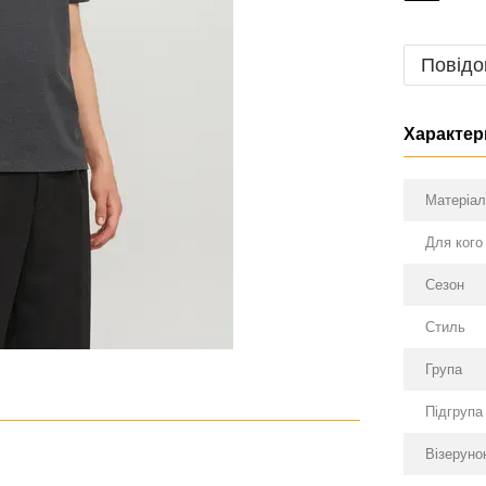
Повідо
Характер
Матеріа
Для кого
Сезон
Стиль
Група
Підгрупа
Візеруно