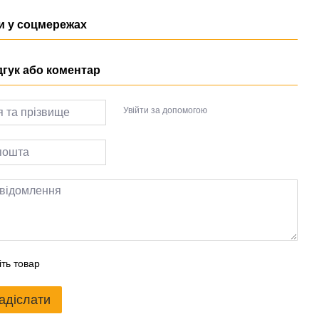
 у соцмережах
дгук або коментар
Увійти за допомогою
іть товар
адіслати