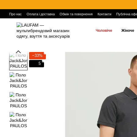
Перейти до основного контенту
Про нас
Оплата і доставка
Обмін та повернення
Контакти
Публічна оф
Чоловіче
Жіноче
−33%
5