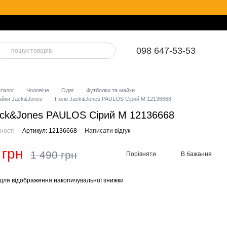
098 647-53-53
аталог
Чоловіче
Одяг
Футболки та майки
айки Jack&Jones
Поло Jack&Jones PAULOS Сірий М 12136668
ck&Jones PAULOS Сірий М 12136668
ності
Артикул: 12136668
Написати відгук
 грн
1 490 грн
Порівняти
В бажання
для відображення накопичувальної знижки