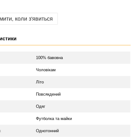
мити, коли з'явиться
истики
л
100% бавовна
Чоловікам
Літо
Повсякдений
Одяг
Футболка та майки
к
Однотонний