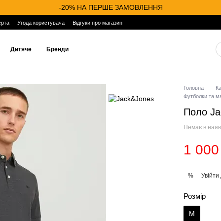
-20% НА ПЕРШЕ ЗАМОВЛЕННЯ
ерта
Угода користувача
Відгуки про магазин
Дитяче
Бренди
Головна
К
Футболки та м
Поло Ja
Немає в наяв
1 000
Увійти
%
Розмір
M