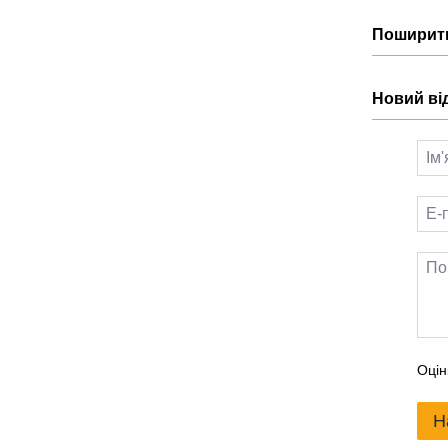
Поширити
Новий ві
Оцін
Н