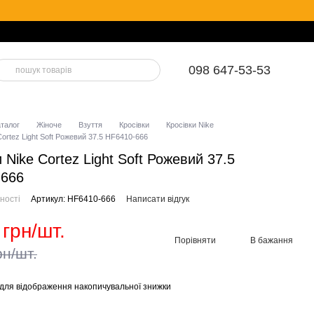
098 647-53-53
аталог
Жіноче
Взуття
Кросівки
Кросівки Nike
Cortez Light Soft Рожевий 37.5 HF6410-666
 Nike Cortez Light Soft Рожевий 37.5
-666
ності
Артикул: HF6410-666
Написати відгук
 грн/шт.
Порівняти
В бажання
рн/шт.
для відображення накопичувальної знижки