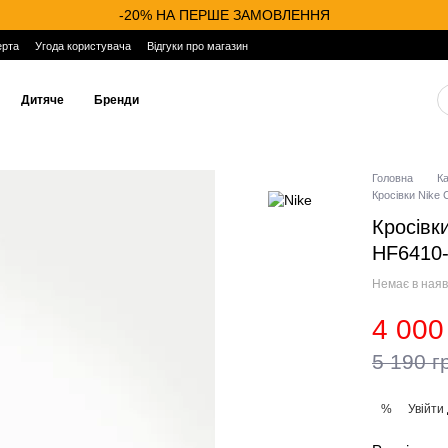
-20% НА ПЕРШЕ ЗАМОВЛЕННЯ
ерта
Угода користувача
Відгуки про магазин
Дитяче
Бренди
Головна
К
Кросівки Nike 
Кросівки
HF6410
Немає в наяв
4 000
5 190 г
Увійти
%