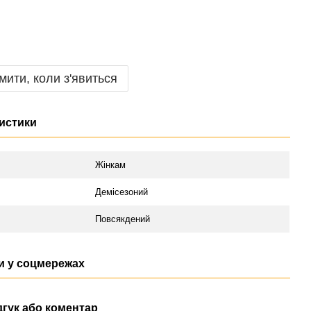
мити, коли з'явиться
истики
Жінкам
Демісезоний
Повсякдений
 у соцмережах
дгук або коментар