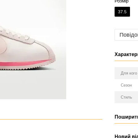
Розмір
37.5
Повідо
Характер
Для кого
Сезон
Стиль
Поширити
Новий ві