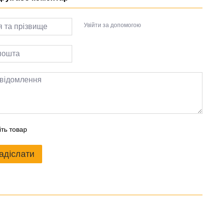
Увійти за допомогою
іть товар
адіслати