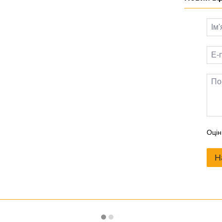
Оцін
Н