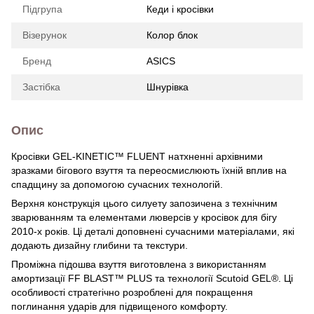
Підгрупа
Кеди і кросівки
Візерунок
Колор блок
Бренд
ASICS
Застібка
Шнурівка
Опис
Кросівки GEL-KINETIC™ FLUENT натхненні архівними
зразками бігового взуття та переосмислюють їхній вплив на
спадщину за допомогою сучасних технологій.
Верхня конструкція цього силуету запозичена з технічним
зварюванням та елементами люверсів у кросівок для бігу
2010-х років. Ці деталі доповнені сучасними матеріалами, які
додають дизайну глибини та текстури.
Проміжна підошва взуття виготовлена ​​з використанням
амортизації FF BLAST™ PLUS та технології Scutoid GEL®. Ці
особливості стратегічно розроблені для покращення
поглинання ударів для підвищеного комфорту.