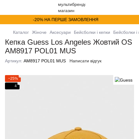
-20% НА ПЕРШЕ ЗАМОВЛЕННЯ
Каталог
Жіноче
Аксесуари
Бейсболки і кепки
Бейсболки і
Кепка Guess Los Angeles Жовтий OS
AM8917 POL01 MUS
Артикул:
AM8917 POL01 MUS
Написати відгук
−25%
4