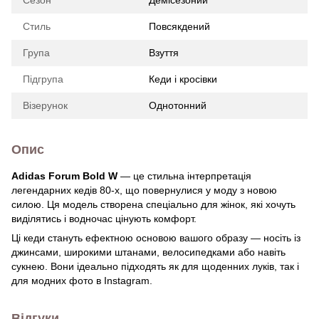
Стиль
Повсякдений
Група
Взуття
Підгрупа
Кеди і кросівки
Візерунок
Однотонний
Опис
Adidas Forum Bold W
— це стильна інтерпретація
легендарних кедів 80-х, що повернулися у моду з новою
силою. Ця модель створена спеціально для жінок, які хочуть
виділятись і водночас цінують комфорт.
Ці кеди стануть ефектною основою вашого образу — носіть із
джинсами, широкими штанами, велосипедками або навіть
сукнею. Вони ідеально підходять як для щоденних луків, так і
для модних фото в Instagram.
Відгуки