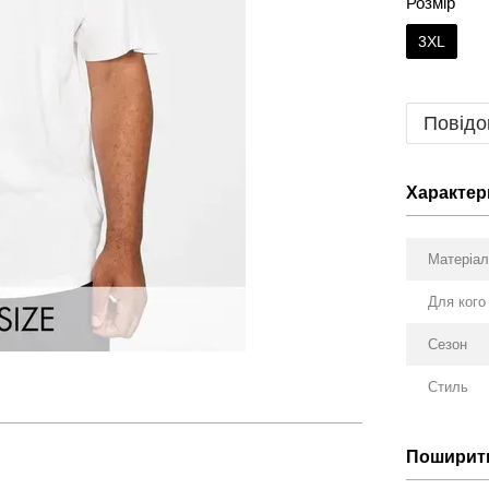
Розмір
3XL
Повідо
Характер
Матеріа
Для кого
Сезон
Стиль
Поширити