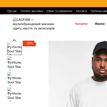
Перейти до основного контенту
Про нас
Оплата і доставка
Обмін та повернення
Контакти
Публічна оф
Чоловіче
Жіноче
−20%