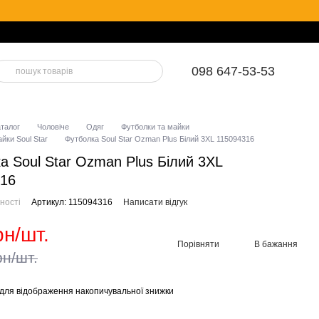
098 647-53-53
аталог
Чоловіче
Одяг
Футболки та майки
йки Soul Star
Футболка Soul Star Ozman Plus Білий 3XL 115094316
а Soul Star Ozman Plus Білий 3XL
316
ності
Артикул: 115094316
Написати відгук
рн/шт.
Порівняти
В бажання
рн/шт.
для відображення накопичувальної знижки