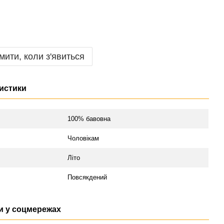
мити, коли з'явиться
истики
л
100% бавовна
Чоловікам
Літо
Повсякдений
 у соцмережах