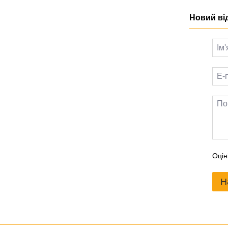
Новий ві
Оцін
Н