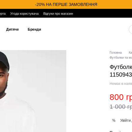
-20% НА ПЕРШЕ ЗАМОВЛЕННЯ
ерта
Угода користувача
Відгуки про магазин
Дитяче
Бренди
Головна
К
Футболки та ма
Футболк
115094
Немає в наяв
800 г
1 000 г
Увійти
%