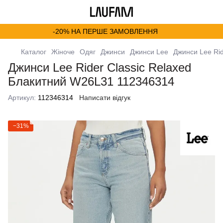
-20% НА ПЕРШЕ ЗАМОВЛЕННЯ
Каталог
Жіноче
Одяг
Джинси
Джинси Lee
Джинси Lee Ri
Джинси Lee Rider Classic Relaxed
Блакитний W26L31 112346314
Артикул:
112346314
Написати відгук
−31%