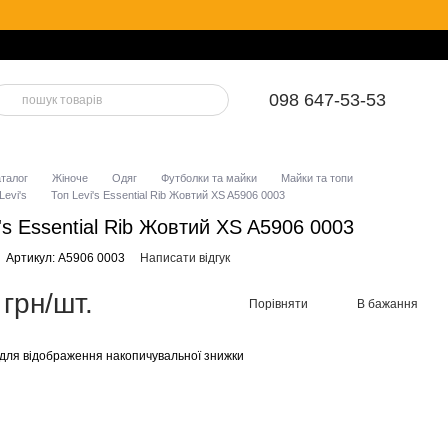
098 647-53-53
аталог
Жіноче
Одяг
Футболки та майки
Майки та топи
Levi's
Топ Levi's Essential Rib Жовтий XS A5906 0003
i's Essential Rib Жовтий XS A5906 0003
Артикул: A5906 0003
Написати відгук
 грн/шт.
Порівняти
В бажання
для відображення накопичувальної знижки