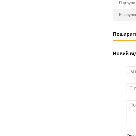
Підгрупа
Візеруно
Поширити
Новий ві