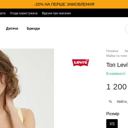
-20% НА ПЕРШЕ ЗАМОВЛЕННЯ
ерта
Угода користувача
Відгуки про магазин
Дитяче
Бренди
Головна
К
Майки та топи 
Топ Lev
В наявності
1 200
Увійти
%
Розмір
XS