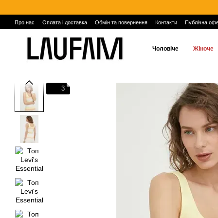
Перейти до основного контенту
Про нас
Оплата і доставка
Обмін та повернення
Контакти
Публічна оф
Чоловіче
Жіноче
3