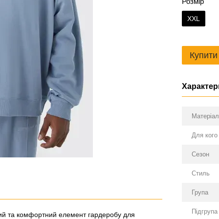
Розмір
XXL
Купити
Характер
Матеріа
Для кого
Сезон
Стиль
Група
Підгрупа
й та комфортний елемент гардеробу для