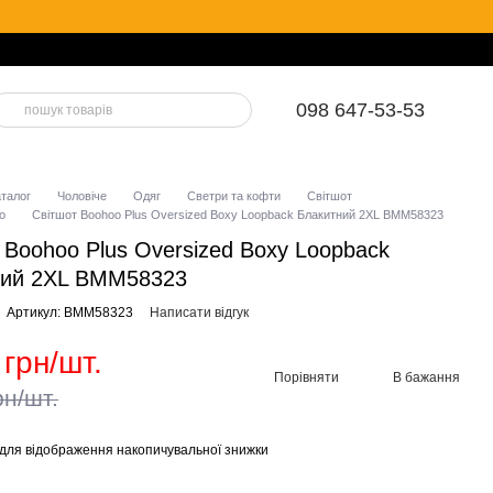
098 647-53-53
аталог
Чоловіче
Одяг
Светри та кофти
Світшот
o
Світшот Boohoo Plus Oversized Boxy Loopback Блакитний 2XL BMM58323
 Boohoo Plus Oversized Boxy Loopback
ний 2XL BMM58323
Артикул: BMM58323
Написати відгук
 грн/шт.
Порівняти
В бажання
рн/шт.
для відображення накопичувальної знижки