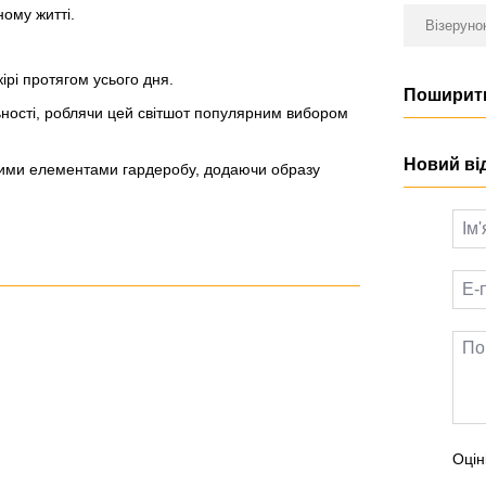
ному житті.
Візеруно
ірі протягом усього дня.
Поширити
ності, роблячи цей світшот популярним вибором
Новий ві
ншими елементами гардеробу, додаючи образу
Оцін