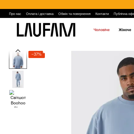
Перейти до основного контенту
Про нас
Оплата і доставка
Обмін та повернення
Контакти
Публічна оф
Чоловіче
Жіноче
−37%