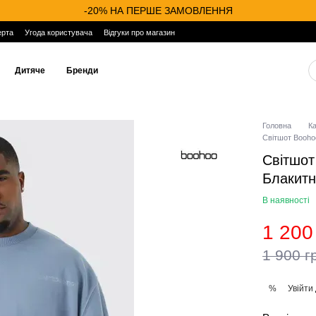
-20% НА ПЕРШЕ ЗАМОВЛЕННЯ
ерта
Угода користувача
Відгуки про магазин
Дитяче
Бренди
Головна
К
Світшот Booho
Світшот
Блакит
В наявності
1 200
1 900 г
Увійти
%