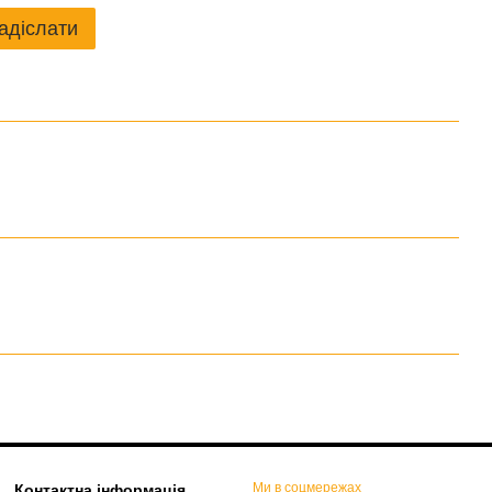
адіслати
Ми в соцмережах
Контактна інформація