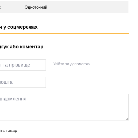
к
Однотонний
 у соцмережах
дгук або коментар
Увійти за допомогою
іть товар