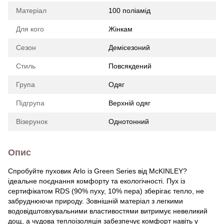
Матеріал
100 поліамід
Для кого
Жінкам
Сезон
Демісезоний
Стиль
Повсякдений
Група
Одяг
Підгрупа
Верхній одяг
Візерунок
Однотонний
Опис
Спробуйте пуховик Arlo із Green Series від McKINLEY?
ідеальне поєднання комфорту та екологічності. Пух із
сертифікатом RDS (90% пуху, 10% пера) зберігає тепло, не
забруднюючи природу. Зовнішній матеріал з легкими
водовідштовхувальними властивостями витримує невеликий
дощ, а чудова теплоізоляція забезпечує комфорт навіть у