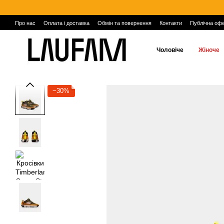
Перейти до основного контенту
Про нас
Оплата і доставка
Обмін та повернення
Контакти
Публічна оф
Чоловіче
Жіноче
−30%