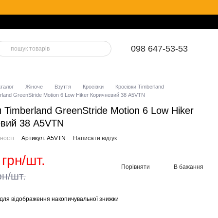
098 647-53-53
аталог
Жіноче
Взуття
Кросівки
Кросівки Timberland
rland GreenStride Motion 6 Low Hiker Коричневий 38 A5VTN
и Timberland GreenStride Motion 6 Low Hiker
евий 38 A5VTN
ності
Артикул: A5VTN
Написати відгук
 грн/шт.
Порівняти
В бажання
рн/шт.
для відображення накопичувальної знижки