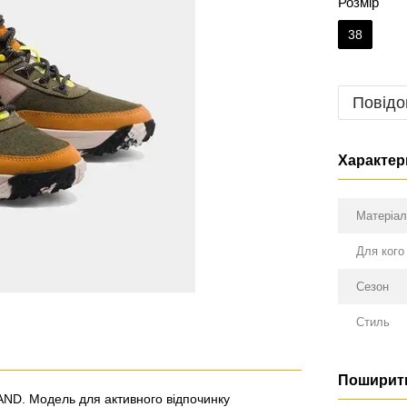
Розмір
38
Повідо
Характер
Матеріа
Для кого
Сезон
Стиль
Поширити
AND. Модель для активного відпочинку