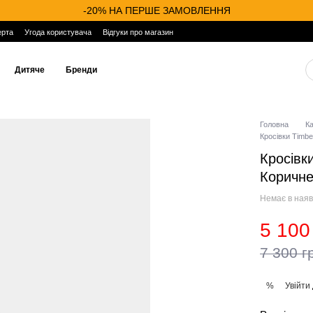
-20% НА ПЕРШЕ ЗАМОВЛЕННЯ
ерта
Угода користувача
Відгуки про магазин
Дитяче
Бренди
Головна
К
Кросівки Timbe
Кросівк
Коричн
Немає в наяв
5 100
7 300 г
Увійти
%