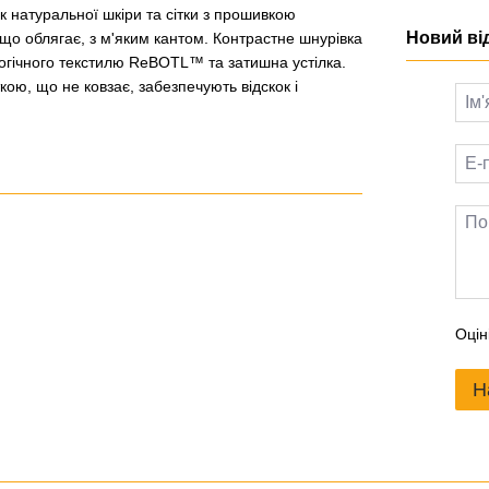
ок натуральної шкіри та сітки з прошивкою
Новий ві
що облягає, з м'яким кантом. Контрастне шнурівка
логічного текстилю ReBOTL™ та затишна устілка.
ою, що не ковзає, забезпечують відскок і
Оцін
Н