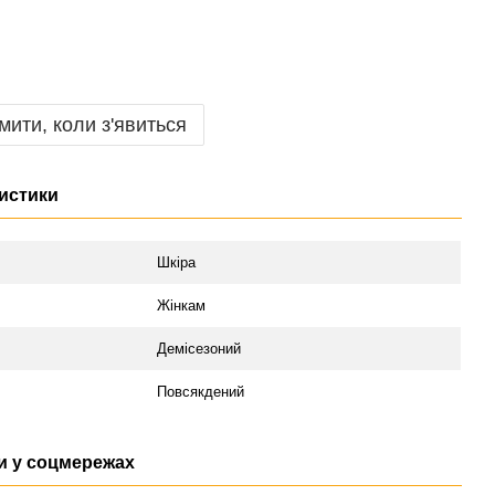
мити, коли з'явиться
истики
л
Шкіра
Жінкам
Демісезоний
Повсякдений
 у соцмережах