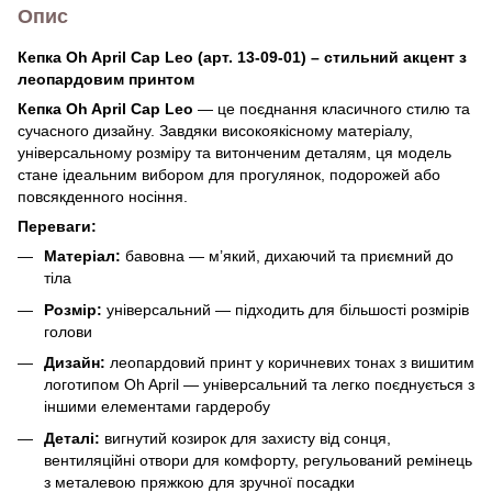
Опис
Кепка Oh April Cap Leo (арт. 13-09-01) – стильний акцент з
леопардовим принтом
Кепка Oh April Cap Leo
— це поєднання класичного стилю та
сучасного дизайну. Завдяки високоякісному матеріалу,
універсальному розміру та витонченим деталям, ця модель
стане ідеальним вибором для прогулянок, подорожей або
повсякденного носіння.
Переваги:
Матеріал:
бавовна — м’який, дихаючий та приємний до
тіла
Розмір:
універсальний — підходить для більшості розмірів
голови
Дизайн:
леопардовий принт у коричневих тонах з вишитим
логотипом Oh April — універсальний та легко поєднується з
іншими елементами гардеробу
Деталі:
вигнутий козирок для захисту від сонця,
вентиляційні отвори для комфорту, регульований ремінець
з металевою пряжкою для зручної посадки