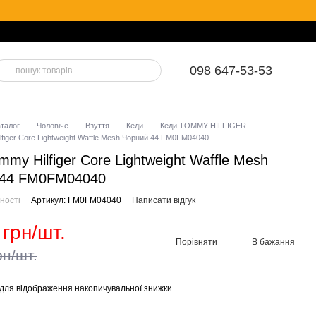
098 647-53-53
аталог
Чоловіче
Взуття
Кеди
Кеди TOMMY HILFIGER
figer Core Lightweight Waffle Mesh Чорний 44 FM0FM04040
mmy Hilfiger Core Lightweight Waffle Mesh
 44 FM0FM04040
ності
Артикул: FM0FM04040
Написати відгук
 грн/шт.
Порівняти
В бажання
рн/шт.
для відображення накопичувальної знижки