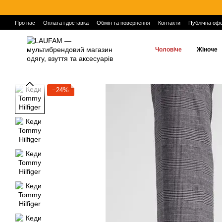
Перейти до основного контенту
Про нас
Оплата і доставка
Обмін та повернення
Контакти
Публічна оф
Чоловіче
Жіноче
−24%