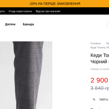
-20% НА ПЕРШЕ ЗАМОВЛЕННЯ
ерта
Угода користувача
Відгуки про магазин
Дитяче
Бренди
Головна
К
Кеди Tommy Hil
Кеди To
Чорний
Немає в наяв
2 900
3 840 г
Увійти
%