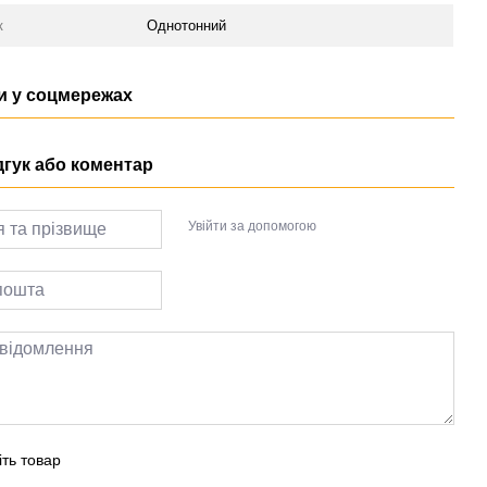
к
Однотонний
 у соцмережах
дгук або коментар
Увійти за допомогою
іть товар