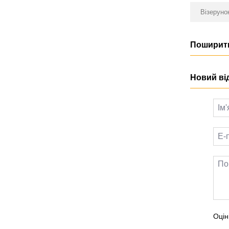
Візеруно
Поширити
Новий ві
Оцін