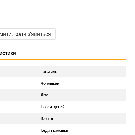
мити, коли з'явиться
истики
л
Текстиль
Чоловікам
Літо
Повсякдений
Взуття
Кеди і кросівки