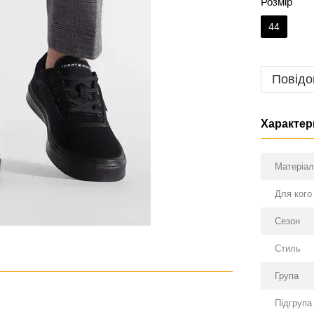
Розмір
44
Повідо
Характер
Матеріа
Для кого
Сезон
Стиль
Група
Підгрупа