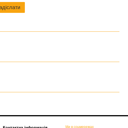
адіслати
Ми в соцмережах
Контактна інформація