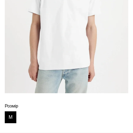
Розмір
M