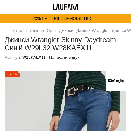
-20% НА ПЕРШЕ ЗАМОВЛЕННЯ
Каталог
Жіноче
Одяг
Джинси
Джинси Wrangler
Джинси W
Джинси Wrangler Skinny Daydream
Синій W29L32 W28KAEX11
Артикул:
W28KAEX11
Написати відгук
−29%