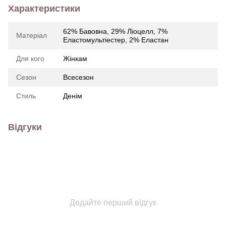
Характеристики
62% Бавовна, 29% Ліоцелл, 7%
Матеріал
Еластомультіестер, 2% Еластан
Для кого
Жінкам
Сезон
Всесезон
Стиль
Денім
Відгуки
Додайте перший відгук