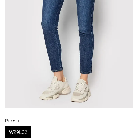
Розмір
W29L32